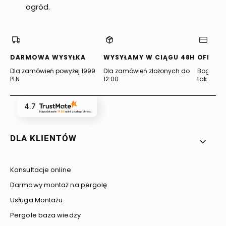
ogród.
DARMOWA WYSYŁKA
WYSYŁAMY W CIĄGU 48H
OFERTA
Dla zamówień powyżej 1999
Dla zamówień złożonych do
Bogata of
PLN
12:00
tak jak lu
4.7
Na podstawie
1480
opinii
z całego okresu
Linki w stopce
DLA KLIENTÓW
Konsultacje online
Darmowy montaż na pergolę
Usługa Montażu
Pergole baza wiedzy