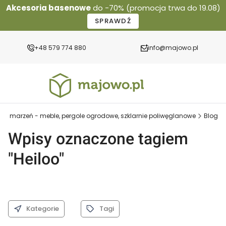
Akcesoria basenowe
do -70% (promocja trwa do 19.08)
SPRAWDŹ
+48 579 774 880
info@majowo.pl
ród marzeń - meble, pergole ogrodowe, szklarnie poliwęglanowe
Blog
Wpisy oznaczone tagiem
"Heiloo"
Kategorie
Tagi