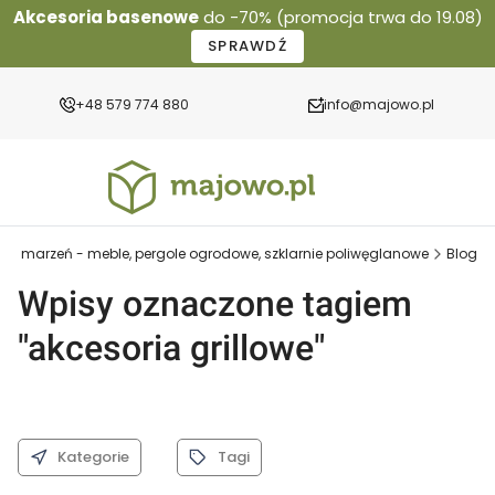
Akcesoria basenowe
do -70% (promocja trwa do 19.08)
SPRAWDŹ
+48 579 774 880
info@majowo.pl
ród marzeń - meble, pergole ogrodowe, szklarnie poliwęglanowe
Blog
Wpisy oznaczone tagiem
"akcesoria grillowe"
Kategorie
Tagi