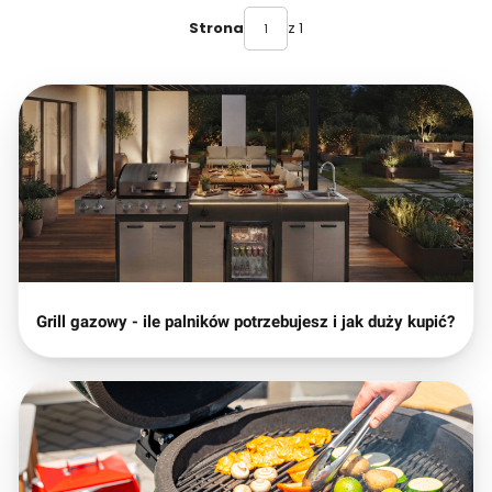
z 1
Strona
Grill gazowy - ile palników potrzebujesz i jak duży kupić?