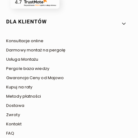
4.7
Na podstawie
1494
opinii
z całego okresu
Linki w stopce
DLA KLIENTÓW
Konsultacje online
Darmowy montaż na pergolę
Usługa Montażu
Pergole baza wiedzy
Gwarancja Ceny od Majowo
Kupuj na raty
Metody płatności
Dostawa
Zwroty
Kontakt
FAQ