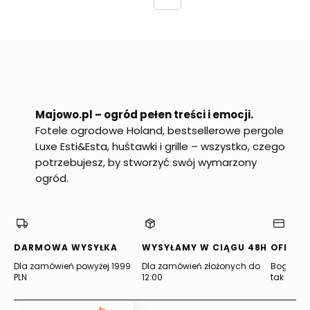
Majowo.pl – ogród pełen treści i emocji.
Fotele ogrodowe Holand, bestsellerowe pergole
Luxe Esti&Esta, huśtawki i grille – wszystko, czego
potrzebujesz, by stworzyć swój wymarzony
ogród.
DARMOWA WYSYŁKA
WYSYŁAMY W CIĄGU 48H
OFERTA
Dla zamówień powyżej 1999
Dla zamówień złożonych do
Bogata of
PLN
12:00
tak jak lu