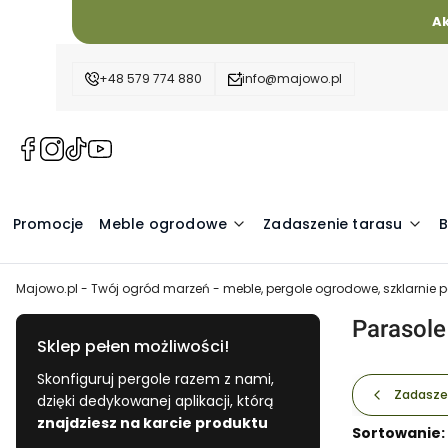
A
+48 579 774 880
info@majowo.pl
(Otwiera
(Otwiera
(Otwiera
(Otwiera
się
się
się
się
w
w
w
w
nowej
nowej
nowej
nowej
Promocje
Meble ogrodowe
Zadaszenie tarasu
B
karcie)
karcie)
karcie)
karcie)
Majowo.pl - Twój ogród marzeń - meble, pergole ogrodowe, szklarnie
Parasol
Sklep pełen możliwości!
Skonfiguruj pergole razem z nami,
Zadasze
dzięki dedykowanej aplikacji, którą
znajdziesz na karcie produktu
Lista pro
Sortowanie: