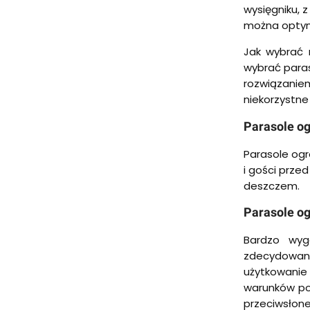
wysięgniku, 
można optym
Jak wybrać 
wybrać paras
rozwiązaniem
niekorzystne
Parasole o
Parasole ogr
i gości przed
deszczem.
Parasole o
Bardzo wyg
zdecydowanie
użytkowanie
warunków pog
przeciwsłone