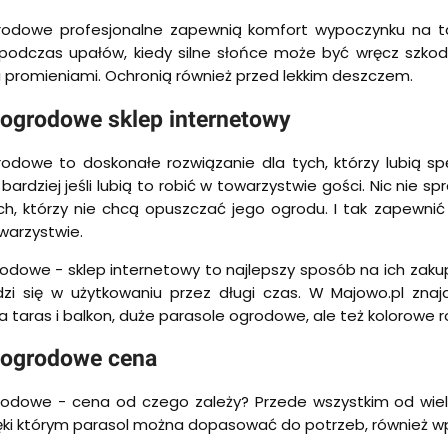
rodowe profesjonalne zapewnią komfort wypoczynku na tar
 podczas upałów, kiedy silne słońce może być wręcz szkod
promieniami. Ochronią również przed lekkim deszczem.
 ogrodowe sklep internetowy
rodowe to doskonałe rozwiązanie dla tych, którzy lubią 
 bardziej jeśli lubią to robić w towarzystwie gości. Nic nie
ich, którzy nie chcą opuszczać jego ogrodu. I tak zapewn
warzystwie.
odowe - sklep internetowy to najlepszy sposób na ich zak
dzi się w użytkowaniu przez długi czas. W Majowo.pl znaj
a taras i balkon, duże parasole ogrodowe, ale też kolorowe 
 ogrodowe cena
odowe - cena od czego zależy? Przede wszystkim od wielko
zięki którym parasol można dopasować do potrzeb, również w