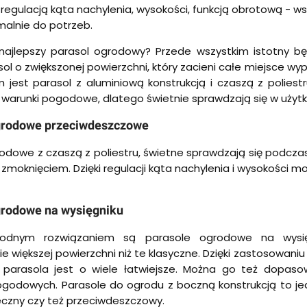
z regulacją kąta nachylenia, wysokości, funkcją obrotową - w
alnie do potrzeb.
najlepszy parasol ogrodowy? Przede wszystkim istotny będ
ol o zwiększonej powierzchni, który zacieni całe miejsce wy
 jest parasol z aluminiową konstrukcją i czaszą z polies
 warunki pogodowe, dlatego świetnie sprawdzają się w uży
grodowe przeciwdeszczowe
odowe z czaszą z poliestru, świetne sprawdzają się podcza
 zmoknięciem. Dzięki regulacji kąta nachylenia i wysokości mo
grodowe na wysięgniku
odnym rozwiązaniem są parasole ogrodowe na wysięgn
 większej powierzchni niż te klasyczne. Dzięki zastosowani
 parasola jest o wiele łatwiejsze. Można go też dopas
odowych. Parasole do ogrodu z boczną konstrukcją to jedn
czny czy też przeciwdeszczowy.