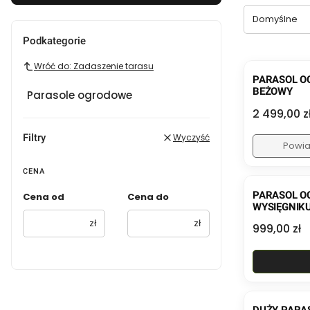
Domyślne
Podkategorie
Wróć do: Zadaszenie tarasu
PARASOL O
BEŻOWY
Parasole ogrodowe
Cena
2 499,00 z
Filtry
Wyczyść
Powia
CENA
PARASOL O
Cena od
Cena do
WYSIĘGNIK
ANTRACYT
zł
zł
Cena
999,00 zł