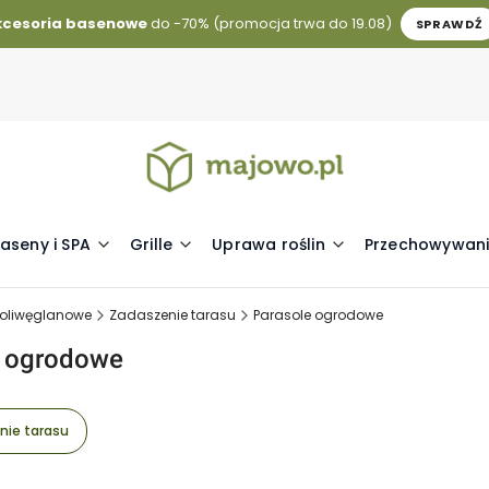
kcesoria basenowe
do -70% (promocja trwa do 19.08)
SPRAWDŹ
aseny i SPA
Grille
Uprawa roślin
Przechowywani
 poliwęglanowe
Zadaszenie tarasu
Parasole ogrodowe
e ogrodowe
nie tarasu
duktów