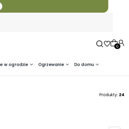
Produkty
e w ogrodzie
Ogrzewanie
Do domu
Produkty:
24