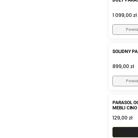
DUŻY PARA
Cena
1 099,00 zł
Powia
SOLIDNY PA
Cena
899,00 zł
Powia
PARASOL O
MEBLI CINO
Cena
129,00 zł