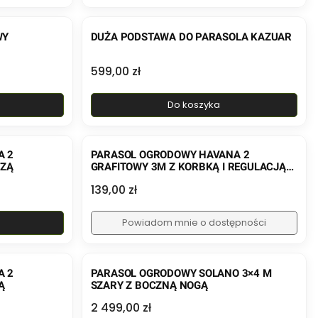
WY
DUŻA PODSTAWA DO PARASOLA KAZUAR
Cena
599,00 zł
Do koszyka
A 2
PARASOL OGRODOWY HAVANA 2
SZĄ
GRAFITOWY 3M Z KORBKĄ I REGULACJĄ
KĄTA
Cena
139,00 zł
Powiadom mnie o dostępności
A 2
PARASOL OGRODOWY SOLANO 3×4 M
Ą
SZARY Z BOCZNĄ NOGĄ
Cena
2 499,00 zł