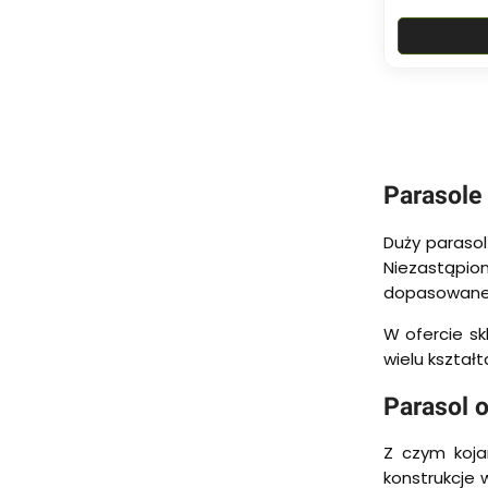
Parasole
Duży parasol
Niezastąpio
dopasowaneg
W ofercie sk
wielu kształ
Parasol 
Z czym koja
konstrukcje 