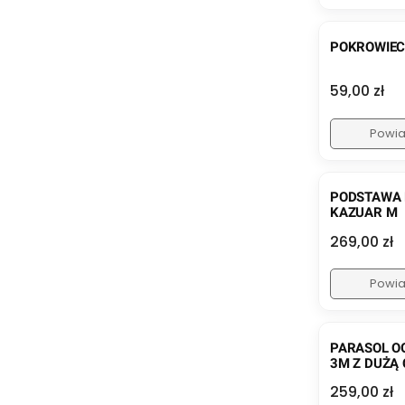
POKROWIEC
Cena
59,00 zł
Powia
PODSTAWA 
KAZUAR M
Cena
269,00 zł
Powia
PARASOL O
3M Z DUŻĄ
Cena
259,00 zł