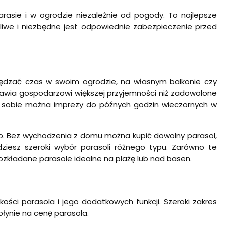
asie i w ogrodzie niezależnie od pogody. To najlepsze
liwe i niezbędne jest odpowiednie zabezpieczenie przed
spędzać czas w swoim ogrodzie, na własnym balkonie czy
 sprawia gospodarzowi większej przyjemności niż zadowolone
ić sobie można imprezy do późnych godzin wieczornych w
up. Bez wychodzenia z domu można kupić dowolny parasol,
dziesz szeroki wybór parasoli różnego typu. Zarówno te
rozkładane parasole idealne na plażę lub nad basen.
ści parasola i jego dodatkowych funkcji. Szeroki zakres
płynie na cenę parasola.