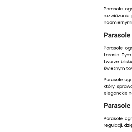
Parasole og
rozwiązanie
nadmiernymi 
Parasole
Parasole og
tarasie. Tym
twarze blisk
świetnym to
Parasole ogr
który spraw
eleganckie n
Parasole
Parasole ogr
regulacji, d