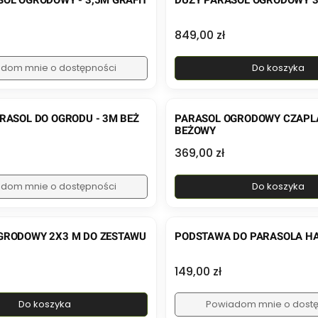
SOL OGRODOWY - 3,5M GRAFIT
DUŻY PARASOL OGRODOWY 3
Cena
849,00 zł
dom mnie o dostępności
Do koszyka
RASOL DO OGRODU - 3M BEŻ
PARASOL OGRODOWY CZAPLA
BEŻOWY
Cena
369,00 zł
dom mnie o dostępności
Do koszyka
GRODOWY 2X3 M DO ZESTAWU
PODSTAWA DO PARASOLA HA
Cena
149,00 zł
Do koszyka
Powiadom mnie o dost