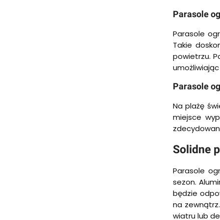
Parasole o
Parasole ogr
Takie dosko
powietrzu. P
umożliwiając 
Parasole o
Na plażę świ
miejsce wypo
zdecydowanie
Solidne 
Parasole og
sezon. Alumi
będzie odpow
na zewnątrz.
wiatru lub d