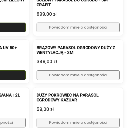
,5M ZIELONY
SOLIDNY PARASOL DO OGRODU - 3M
GRAFIT
Cena
899,00 zł
Powiadom mnie o dostępności
 UV 50+
BRĄZOWY PARASOL OGRODOWY DUŻY Z
WENTYLACJĄ - 3M
Cena
349,00 zł
Powiadom mnie o dostępności
VANA 12L
DUŻY POKROWIEC NA PARASOL
OGRODOWY KAZUAR
Cena
59,00 zł
ępności
Powiadom mnie o dostępności