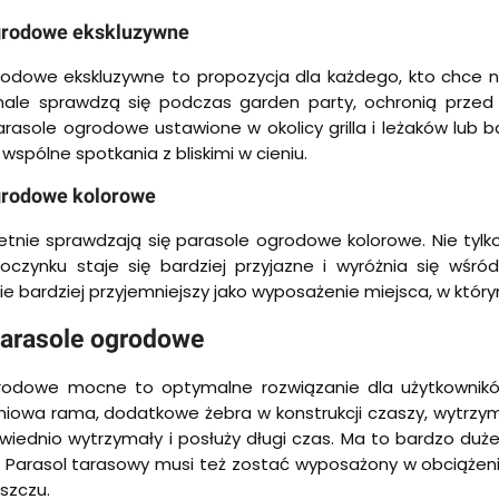
grodowe ekskluzywne
odowe ekskluzywne to propozycja dla każdego, kto chce na 
nale sprawdzą się podczas garden party, ochronią przed
arasole ogrodowe ustawione w okolicy grilla i leżaków lu
wspólne spotkania z bliskimi w cieniu.
grodowe kolorowe
etnie sprawdzają się parasole ogrodowe kolorowe. Nie tylko
czynku staje się bardziej przyjazne i wyróżnia się wśród
 bardziej przyjemniejszy jako wyposażenie miejsca, w którym
parasole ogrodowe
rodowe mocne to optymalne rozwiązanie dla użytkowników
niowa rama, dodatkowe żebra w konstrukcji czaszy, wytrzyma
iednio wytrzymały i posłuży długi czas. Ma to bardzo duż
 Parasol tarasowy musi też zostać wyposażony w obciążeni
eszczu.