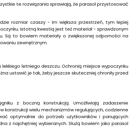
szystkie te rozwiązania sprawiają, że parasol przystosować
zie rozmiar czaszy - im większa przestrzeń, tym lepiej
poczynku. Istotną kwestią jest też materiał - sprawdzonym
tru. Są to bowiem materiały o zwiększonej odporności na
tkowaniu zewnętrznym.
s lekkiego letniego deszczu. Ochronią miejsce wypoczynku
żna ustawić je tak, żeby jeszcze skuteczniej chroniły przed
iku z boczną konstrukcją. Umożliwiają zadaszenie
u w konstrukcji wielu mechanizmów regulujących, codzienne
ować optymalnie do potrzeb użytkowników i panujących
a z najchętniej wybieranych. Służą bowiem jako parasol