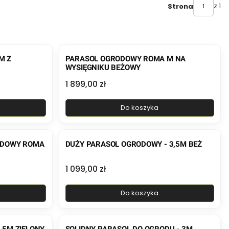
z 1
Strona
M Z
PARASOL OGRODOWY ROMA M NA
WYSIĘGNIKU BEŻOWY
Cena
1 899,00 zł
Do koszyka
ODOWY ROMA
DUŻY PARASOL OGRODOWY - 3,5M BEŻ
Cena
1 099,00 zł
Do koszyka