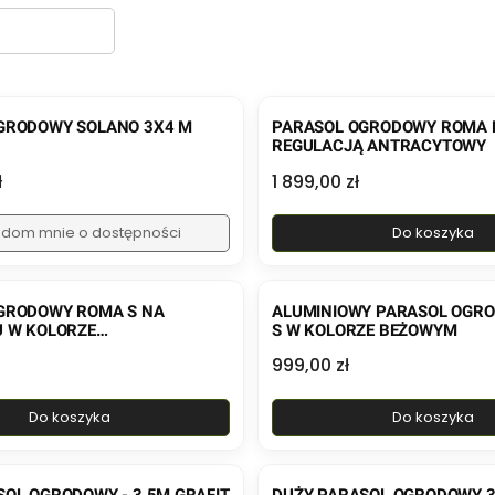
GRODOWY SOLANO 3X4 M
PARASOL OGRODOWY ROMA 
REGULACJĄ ANTRACYTOWY
Cena
ł
1 899,00 zł
dom mnie o dostępności
Do koszyka
GRODOWY ROMA S NA
ALUMINIOWY PARASOL OGR
U W KOLORZE
S W KOLORZE BEŻOWYM
OWYM
Cena
999,00 zł
Do koszyka
Do koszyka