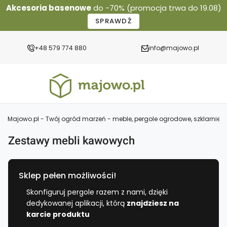
Akcesoria basenowe
do -70% (promocja trwa do 19.08)
SPRAWDŹ
+48 579 774 880
info@majowo.pl
Majowo.pl - Twój ogród marzeń - meble, pergole ogrodowe, szklarnie 
Zestawy mebli kawowych
Sklep pełen możliwości!
Skonfiguruj pergole razem z nami, dzięki
dedykowanej aplikacji, którą
znajdziesz na
karcie produktu