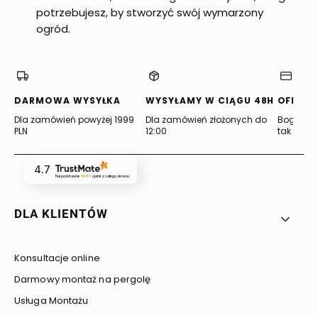
potrzebujesz, by stworzyć swój wymarzony
ogród.
DARMOWA WYSYŁKA
WYSYŁAMY W CIĄGU 48H
OFERTA
Dla zamówień powyżej 1999
Dla zamówień złożonych do
Bogata of
PLN
12:00
tak jak lu
4.7
Na podstawie
1483
opinii
z całego okresu
Linki w stopce
DLA KLIENTÓW
Konsultacje online
Darmowy montaż na pergolę
Usługa Montażu