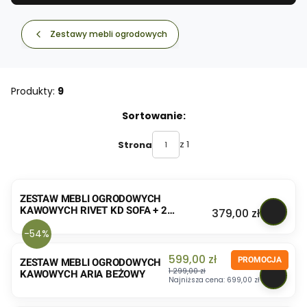
Zestawy mebli ogrodowych
Produkty:
9
Lista produktów
Sortowanie:
z 1
Strona
ZESTAW MEBLI OGRODOWYCH
KAWOWYCH RIVET KD SOFA + 2
Cena
379,00 zł
KRZESŁA + STOLIK
-54%
Cena promocyjna
599,00 zł
ZESTAW MEBLI OGRODOWYCH
1 299,00 zł
KAWOWYCH ARIA BEŻOWY
Najniższa cena:
699,00 zł