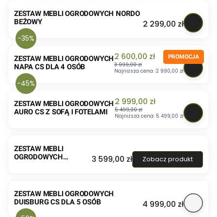
ZESTAW MEBLI OGRODOWYCH NORDO
BEŻOWY
Cena
2 299,00 zł
-35%
Cena promocyjna
2 600,00 zł
ZESTAW MEBLI OGRODOWYCH
3 999,00 zł
NAPA CS DLA 4 OSÓB
Najniższa cena:
2 990,00 zł
-45%
Cena promocyjna
2 999,00 zł
ZESTAW MEBLI OGRODOWYCH
5 499,00 zł
AURO CS Z SOFĄ I FOTELAMI
Najniższa cena:
5 499,00 zł
ZESTAW MEBLI
OGRODOWYCH
Cena
3 599,00 zł
Zobacz produkt
HOLAND CS Z 2
STOLIKAMI KAWOWYMI
ZESTAW MEBLI OGRODOWYCH
DUISBURG CS DLA 5 OSÓB
Cena
4 999,00 zł