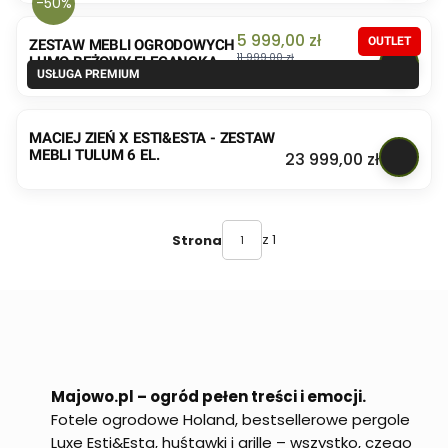
-50%
Cena promocyjna
5 999,00 zł
ZESTAW MEBLI OGRODOWYCH
11 999,00 zł
LUMO BEŻOWY ELEGANCKA
Najniższa cena:
11 999,00 zł
STREFA RELAKSU
MACIEJ ZIEŃ X ESTI&ESTA - ZESTAW
MEBLI TULUM 6 EL.
Cena
23 999,00 zł
z 1
Strona
Majowo.pl – ogród pełen treści i emocji.
Fotele ogrodowe Holand, bestsellerowe pergole
Luxe Esti&Esta, huśtawki i grille – wszystko, czego