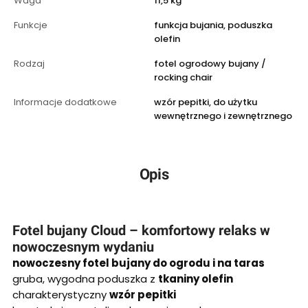
Waga
11,5 kg
Funkcje
funkcja bujania, poduszka
olefin
Rodzaj
fotel ogrodowy bujany /
rocking chair
Informacje dodatkowe
wzór pepitki, do użytku
wewnętrznego i zewnętrznego
Opis
Fotel bujany Cloud – komfortowy relaks w
nowoczesnym wydaniu
nowoczesny fotel bujany do ogrodu i na taras
gruba, wygodna poduszka z
tkaniny olefin
charakterystyczny
wzór pepitki