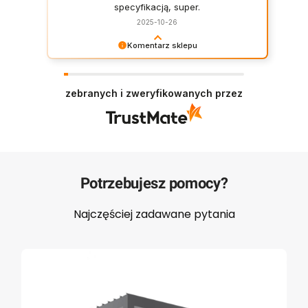
specyfikacją, super.
2025-10-26
Komentarz sklepu
Zadowolenie naszych klientów to nasza
najlepsza rekomendacja. Dziękujemy za opinię i
pozdrawiamy, Zespół Majowo
zebranych i zweryfikowanych przez
Potrzebujesz pomocy?
Najczęściej zadawane pytania