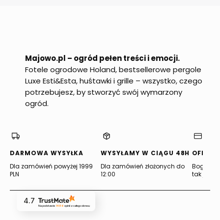
Majowo.pl – ogród pełen treści i emocji.
Fotele ogrodowe Holand, bestsellerowe pergole
Luxe Esti&Esta, huśtawki i grille – wszystko, czego
potrzebujesz, by stworzyć swój wymarzony
ogród.
DARMOWA WYSYŁKA
WYSYŁAMY W CIĄGU 48H
OFERTA
Dla zamówień powyżej 1999
Dla zamówień złożonych do
Bogata of
PLN
12:00
tak jak lu
4.7
Na podstawie
1486
opinii
z całego okresu