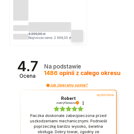
ZESTA
W
4 299,00 zł
ESTI&ESTA®
MEBLI
Najniższa cena:
2 999,00 zł
OGROD
OWYC
H
JADAL
4.7
NIANY
Na podstawie
CH
1486
opinii
z całego okresu
NAPA
Ocena
DLA 6
OSÓB
Jak zbieramy opinie?
wyróżniona
Robert
zweryfikowano
Paczka doskonale zabezpieczona przed
uszkodzeniami mechanicznymi. Podnieśli
poprzeczkę bardzo wysoko, świetna
obsługa. Dobry towar, zgodny ze