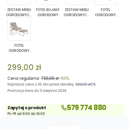
MEBLI
BUJANY
MEBLI
OGRODOW
OGRODOWYCH
OGRODOWY
OGRODOWYCH
CLOUD
ZESTAW MEBLI
FOTEL BUJANY
ZESTAW MEBLI
FOTEL
OGRODOWYCH
OGRODOWY
OGRODOWYCH
OGRODOWY
CLOUD
CLOUD
CLOUD
Z
CLOUD
CLOUD Z
CLOUD
CLOUD Z
WYPOCZYNKOWO-
Z
WYPOCZYNKOWO-
PODNÓŻKIE
WYPOCZYNKOW
PODUSZKAMI
WYPOCZYNKOW
PODNÓŻKIEM I
KAWOWY
PODUSZKAMI
KAWOWY
I
O-KAWOWY
O-KAWOWY
STOLIKIEM
FOTEL
PEPITKA
STOLIKIEM
PEPITKA
OGRODOWY
CLOUD
FOTEL
OGRODOWY
Z
CLOUD Z
PODNÓŻKIEM
PODNÓŻKIEM I
I
299,00 zł
STOLIKIEM
STOLIKIEM
PEPITKA
PEPITKA
Cena regularna:
739,00 zł
-60%
Najniższa cena z 30 dni przed obniżką:
299,00 zł
0%
Promocja trwa do 11 sierpnia 2026
579 774 880
Zapytaj o produkt
Pn-Pt od 9:00 do 16:00