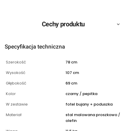
Cechy produktu
Specyfikacja techniczna
Szerokość
78 cm
Wysokość
107 cm
Głębokość
69 cm
Kolor
czarny / pepitka
W zestawie
fotel bujany + poduszka
Materiał
stal malowana proszkowo /
olefin