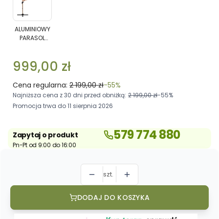
ALUMINIOWY
PARASOL
OGRODOWY
ALUMINIOWY
PARASOL
ROMA
OGRODOWY
S
ROMA S W
W
999,00 zł
KOLORZE
KOLORZE
BEŻOWYM
BEŻOWYM
Cena regularna:
2 199,00 zł
-55%
Najniższa cena z 30 dni przed obniżką:
2 199,00 zł
-55%
Promocja trwa do 11 sierpnia 2026
579 774 880
Zapytaj o produkt
Pn-Pt od 9:00 do 16:00
szt.
DODAJ DO KOSZYKA