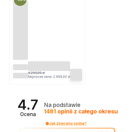
ZESTA
W
4 299,00 zł
ESTI&ESTA®
MEBLI
Najniższa cena:
2 999,00 zł
OGROD
OWYC
H
JADAL
4.7
NIANY
Na podstawie
CH
1481
opinii
z całego okresu
NAPA
Ocena
DLA 6
OSÓB
Jak zbieramy opinie?