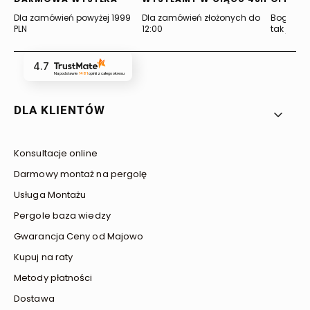
Dla zamówień powyżej 1999
Dla zamówień złożonych do
Bogata of
PLN
12:00
tak jak lu
4.7
Na podstawie
1481
opinii
z całego okresu
Linki w stopce
DLA KLIENTÓW
Konsultacje online
Darmowy montaż na pergolę
Usługa Montażu
Pergole baza wiedzy
Gwarancja Ceny od Majowo
Kupuj na raty
Metody płatności
Dostawa