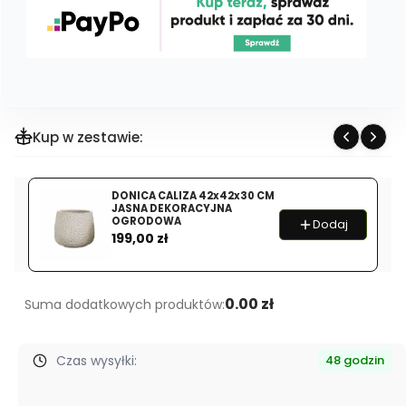
Kup w zestawie:
DONICA CALIZA 42x42x30 CM
JASNA DEKORACYJNA
OGRODOWA
Dodaj
Cena
199,00 zł
0.00 zł
Suma dodatkowych produktów:
Czas wysyłki:
48 godzin