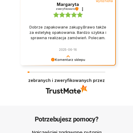
wyróżniona
Margaryta
zweryfikowano
Dobrze zapakowane zakupy.Brawo także
za estetykę opakowania. Bardzo szybka i
sprawna realizacja zamówień. Polecam.
2025-06-16
Komentarz sklepu
Dziękujemy za opinię i pozdrawiamy, Zespół
Majowo
zebranych i zweryfikowanych przez
Potrzebujesz pomocy?
Najczęściej zadawane pytania