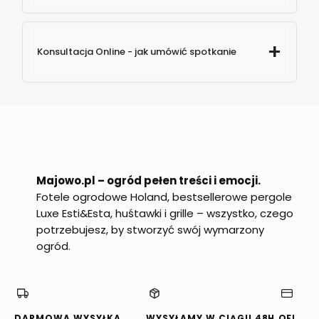
579
Konsultacja Online - jak umówić spotkanie
774 880
info@majowo.pl
Majowo.pl – ogród pełen treści i emocji.
Fotele ogrodowe Holand, bestsellerowe pergole
Luxe Esti&Esta, huśtawki i grille – wszystko, czego
potrzebujesz, by stworzyć swój wymarzony
ogród.
DARMOWA WYSYŁKA
WYSYŁAMY W CIĄGU 48H
OFERTA