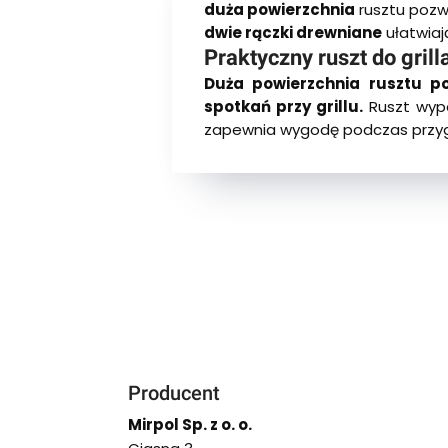
duża powierzchnia
rusztu pozwa
dwie rączki drewniane
ułatwiaj
Praktyczny ruszt do gril
Duża powierzchnia rusztu po
spotkań przy grillu.
Ruszt wypo
zapewnia wygodę podczas przygo
Producent
Mirpol Sp. z o. o.