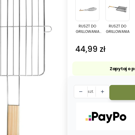
RUSZT
RUSZT
DO
DO
GRILLOWANIA
GRILLO
RUSZT DO
RUSZT DO
GRILLOWANIA
GRILLOWANIA
RYB
RYB
Cena
44,99 zł
Zapytaj o 
szt.