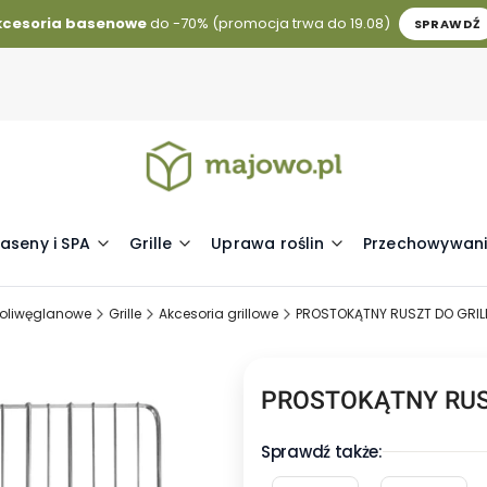
kcesoria basenowe
do -70% (promocja trwa do 19.08)
SPRAWDŹ
aseny i SPA
Grille
Uprawa roślin
Przechowywani
 poliwęglanowe
Grille
Akcesoria grillowe
PROSTOKĄTNY RUSZT DO GRIL
PROSTOKĄTNY RUS
Sprawdź także: