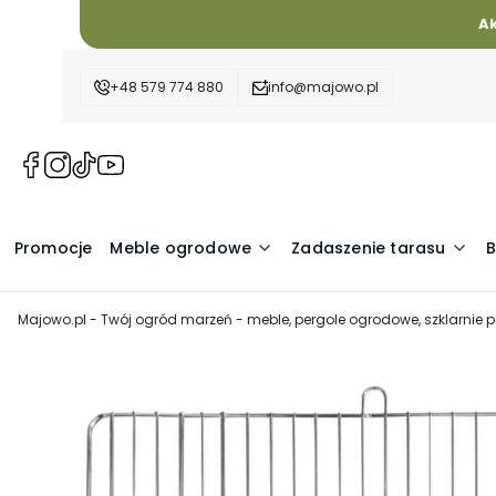
A
+48 579 774 880
info@majowo.pl
(Otwiera
(Otwiera
(Otwiera
(Otwiera
się
się
się
się
w
w
w
w
nowej
nowej
nowej
nowej
Promocje
Meble ogrodowe
Zadaszenie tarasu
B
karcie)
karcie)
karcie)
karcie)
Majowo.pl - Twój ogród marzeń - meble, pergole ogrodowe, szklarnie