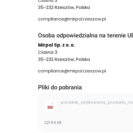
Ciasna 3
35-232 Rzeszów, Polska
compliance@mirpol.rzeszow.pl
Osoba odpowiedzialna na terenie U
Mirpol Sp. z o. o.
Ciasna 3
35-232 Rzeszów, Polska
compliance@mirpol.rzeszow.pl
Pliki do pobrania
poradnik_uzytkowania_produktu_rus
221.54 kB