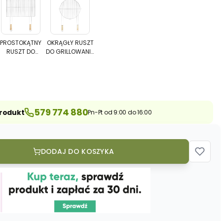
PROSTOKĄTNY
OKRĄGŁY
RUSZT
RUSZT
WANIA
DO
DO
PROSTOKĄTNY
OKRĄGŁY RUSZT
RUSZT DO
DO GRILLOWANIA
GRILLOWANIA
GRILLOWANIA
GRILLOWANIA
51 CM
69X60
51
69X60 CM
CM
CM
579 774 880
produkt
Pn-Pt od 9:00 do 16:00
DODAJ DO KOSZYKA