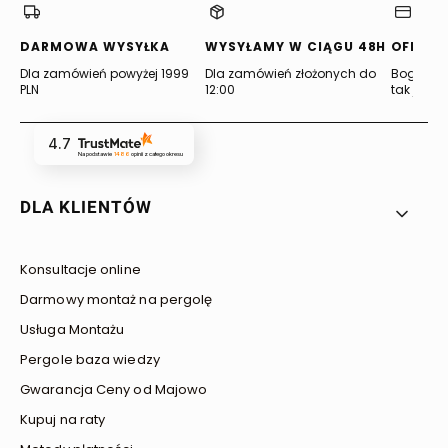
DARMOWA WYSYŁKA
WYSYŁAMY W CIĄGU 48H
OFERTA
Dla zamówień powyżej 1999
Dla zamówień złożonych do
Bogata of
PLN
12:00
tak jak lu
4.7
Na podstawie
1486
opinii
z całego okresu
Linki w stopce
DLA KLIENTÓW
Konsultacje online
Darmowy montaż na pergolę
Usługa Montażu
Pergole baza wiedzy
Gwarancja Ceny od Majowo
Kupuj na raty