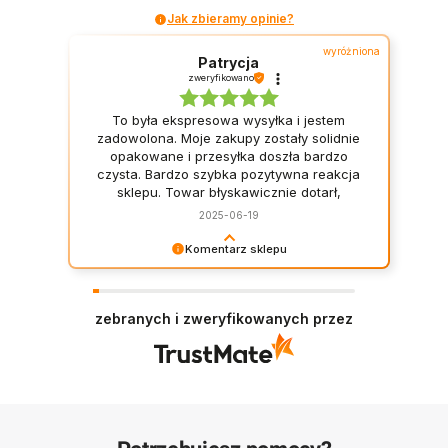
OSÓB
Jak zbieramy opinie?
wyróżniona
Patrycja
zweryfikowano
To była ekspresowa wysyłka i jestem
zadowolona. Moje zakupy zostały solidnie
opakowane i przesyłka doszła bardzo
czysta. Bardzo szybka pozytywna reakcja
sklepu. Towar błyskawicznie dotarł,
dobrze zabezpieczony. Świetna firma z
2025-06-19
szybką obsługą i w dobrej cenie.
Komentarz sklepu
Dziękujemy za pozytywny feedback i
zapraszamy ponownie. Zespół Majowo
zebranych i zweryfikowanych przez