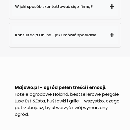
W jaki sposób skontaktować się z firmą?
579
Konsultacja Online - jak umówić spotkanie
774 880
info@majowo.pl
Majowo.pl – ogród pełen treści i emocji.
Fotele ogrodowe Holand, bestsellerowe pergole
Luxe Esti&Esta, huśtawki i grille – wszystko, czego
potrzebujesz, by stworzyć swój wymarzony
ogród.