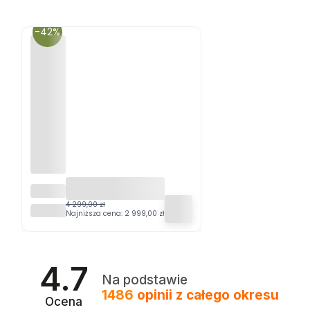
-42%
ZESTA
W
4 299,00 zł
ESTI&ESTA®
MEBLI
Najniższa cena:
2 999,00 zł
OGROD
OWYC
H
JADAL
4.7
NIANY
Na podstawie
CH
1486
opinii
z całego okresu
NAPA
Ocena
DLA 6