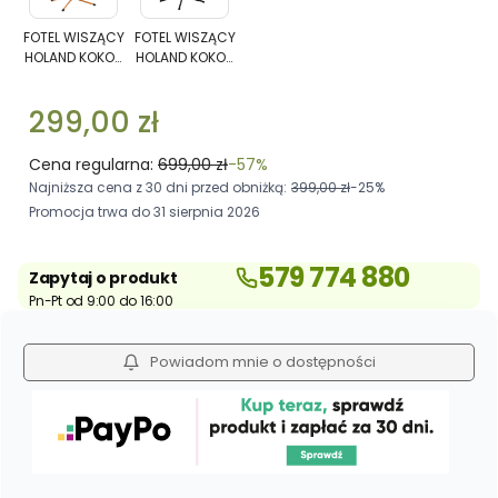
WISZĄCY
WISZĄCY
HOLAND
HOLAND
FOTEL WISZĄCY
FOTEL WISZĄCY
HOLAND KOKON
HOLAND KOKON
KOKON
KOKON
CZARNY
BEŻOWY
CZARNY
BEŻOWY
299,00 zł
Cena regularna:
699,00 zł
-57%
Najniższa cena z 30 dni przed obniżką:
399,00 zł
-25%
Promocja trwa do 31 sierpnia 2026
579 774 880
Zapytaj o produkt
Pn-Pt od 9:00 do 16:00
Powiadom mnie o dostępności