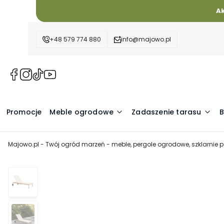
A
+48 579 774 880
info@majowo.pl
(Otwiera
(Otwiera
(Otwiera
(Otwiera
się
się
się
się
w
w
w
w
nowej
nowej
nowej
nowej
Promocje
Meble ogrodowe
Zadaszenie tarasu
B
karcie)
karcie)
karcie)
karcie)
Majowo.pl - Twój ogród marzeń - meble, pergole ogrodowe, szklarnie