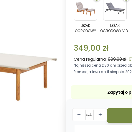
LEŻAK
LEŻAK
OGRODOWY
OGROD
KALEM
VIBE
LEŻAK
LEŻAK
OGRODOWY
OGRODOWY VIBE
Z
Z
KALEM Z
Z REGULACJĄ
PODNÓŻKIEM
REGULA
PODNÓŻKIEM
OPARCIA W 5
OPARCI
349,00 zł
POZIOMACH
W
5
Cena regularna:
899,00 zł
-6
Najniższa cena z 30 dni przed ob
POZIOM
Promocja trwa do 11 sierpnia 20
Zapytaj o 
szt.