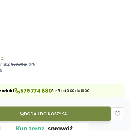
OWY
CJĄ
A
1%
niżką:
899,00 zł
-61%
ACH
26
579 774 880
produkt
Pn-Pt od 9:00 do 16:00
DODAJ DO KOSZYKA