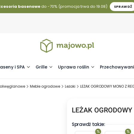
kcesoria basenowe
do -70% (promocja trwa do 19.08)
SPRAWDŹ
aseny i SPA
Grille
Uprawa roślin
Przechowywani
 poliwęglanowe
Meble ogrodowe
Leżaki
LEŻAK OGRODOWY MONO Z RE
LEŻAK OGRODOWY 
Sprawdź także:
%
%