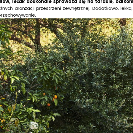
ów, leżak doskonale sprawdza się na tarasie, balkoni
żnych aranżacji przestrzeni zewnętrznej. Dodatkowo, lekka
 przechowywanie.