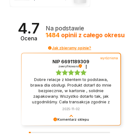
OGROD
OWYC
H
JADAL
4.7
NIANY
Na podstawie
CH
1484
opinii
z całego okresu
NAPA
Ocena
DLA 6
OSÓB
Jak zbieramy opinie?
wyróżniona
NIP 6691189309
zweryfikowano
Dobre relacje z klientem to podstawa,
brawa dla obsługi. Produkt dotarł do mnie
bezpiecznie, w kartonie , solidnie
zapakowany. Wszystko dotarło tak, jak
uzgodniliśmy. Cała transakcja zgodnie z
opisem. Rewelacja. Szybkość, rzetelność i
2025-11-02
profesjonalizm.
Komentarz sklepu
Dla nas dobre relacje z klientami to priorytet! :)
Dziękujemy za opinię, zapraszamy ponownie.