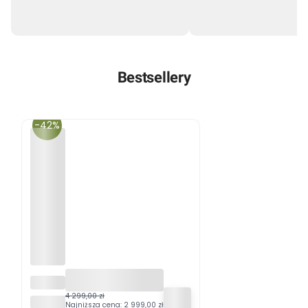
Bestsellery
-42%
ZESTA
W
4 299,00 zł
ESTI&ESTA®
MEBLI
Najniższa cena:
2 999,00 zł