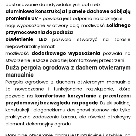
dostosowanie do indywidulanych potrzeb
aluminiowa konstrukcja i panele dachowe odbijają
promienie UV
- powłoka jest odporna na blaknięcie
nogi wyposażone w otwory dają możliwość
solidnego
przymocowania do podłoża
oświetlenie LED
pozwala stworzyć na tarasie
niepowtarzalny klimat
możliwość
dodatkowego wyposażenia
pozwala na
stworzenie jeszcze bardziej komfortowej przestrzeni
Duża pergola ogrodowa z dachem otwieranym
manualnie
Pergola ogrodowa z dachem otwieranym manualnie
to nowoczesne i funkcjonalne rozwiązanie, które
pozwala na
komfortowe korzystanie z przestrzeni
przydomowej bez względu na pogodę
. Dzięki solidnej
konstrukcji i eleganckiemu designowi stanowi nie tylko
praktyczne zadaszenie tarasu, ale również atrakcyjny
element dekoracyjny ogrodu.
Manualne otwieranie dachu jest intuicyjne i szybkie, co