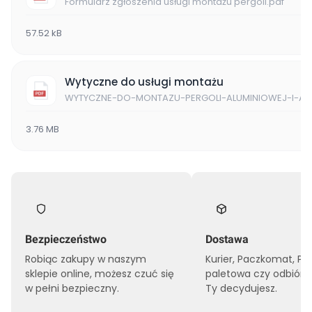
Formularz zgłoszenia usługi montażu pergoli.pdf
57.52 kB
Wytyczne do usługi montażu
WYTYCZNE-DO-MONTAZU-PERGOLI-ALUMINIOWEJ-I-AK
3.76 MB
Bezpieczeństwo
Dostawa
Robiąc zakupy w naszym
Kurier, Paczkomat, Pr
sklepie online, możesz czuć się
paletowa czy odbiór o
w pełni bezpieczny.
Ty decydujesz.