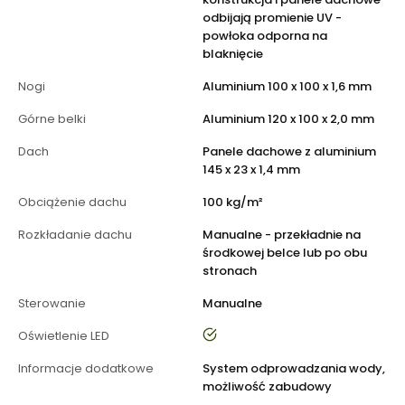
odbijają promienie UV -
powłoka odporna na
blaknięcie
Nogi
Aluminium 100 x 100 x 1,6 mm
Górne belki
Aluminium 120 x 100 x 2,0 mm
Dach
Panele dachowe z aluminium
145 x 23 x 1,4 mm
Obciążenie dachu
100 kg/m²
Rozkładanie dachu
Manualne - przekładnie na
środkowej belce lub po obu
stronach
Sterowanie
Manualne
tak
Oświetlenie LED
Informacje dodatkowe
System odprowadzania wody,
możliwość zabudowy