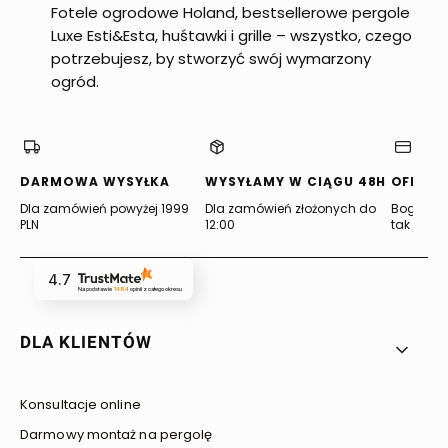
Fotele ogrodowe Holand, bestsellerowe pergole
Luxe Esti&Esta, huśtawki i grille – wszystko, czego
potrzebujesz, by stworzyć swój wymarzony
ogród.
DARMOWA WYSYŁKA
WYSYŁAMY W CIĄGU 48H
OFERTA
Dla zamówień powyżej 1999
Dla zamówień złożonych do
Bogata of
PLN
12:00
tak jak lu
4.7
Na podstawie
1484
opinii
z całego okresu
Linki w stopce
DLA KLIENTÓW
Konsultacje online
Darmowy montaż na pergolę