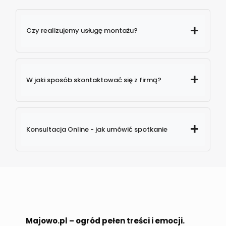
Czy realizujemy usługę montażu?
W jaki sposób skontaktować się z firmą?
579
Konsultacja Online - jak umówić spotkanie
774 880
info@majowo.pl
Majowo.pl – ogród pełen treści i emocji.