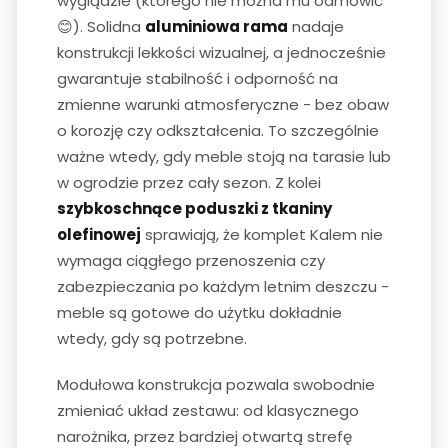
wyglądzie (którego nie można mu odmówić
😊). Solidna
aluminiowa rama
nadaje
konstrukcji lekkości wizualnej, a jednocześnie
gwarantuje stabilność i odporność na
zmienne warunki atmosferyczne - bez obaw
o korozję czy odkształcenia. To szczególnie
ważne wtedy, gdy meble stoją na tarasie lub
w ogrodzie przez cały sezon. Z kolei
szybkoschnące poduszki z tkaniny
olefinowej
sprawiają, że komplet Kalem nie
wymaga ciągłego przenoszenia czy
zabezpieczania po każdym letnim deszczu -
meble są gotowe do użytku dokładnie
wtedy, gdy są potrzebne.
Modułowa konstrukcja pozwala swobodnie
zmieniać układ zestawu: od klasycznego
narożnika, przez bardziej otwartą strefę