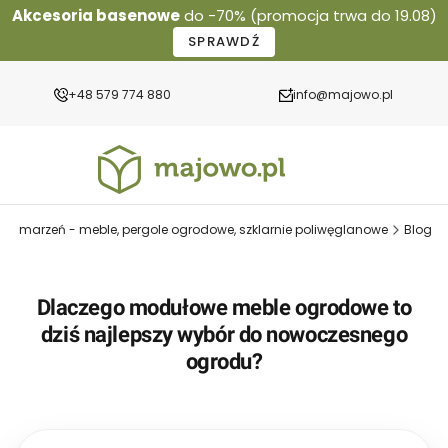
Akcesoria basenowe
do -70% (promocja trwa do 19.08)
SPRAWDŹ
+48 579 774 880
info@majowo.pl
ród marzeń - meble, pergole ogrodowe, szklarnie poliwęglanowe
Blog
Dlaczego modułowe meble ogrodowe to
dziś najlepszy wybór do nowoczesnego
ogrodu?