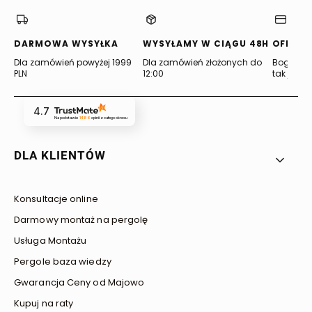
DARMOWA WYSYŁKA
WYSYŁAMY W CIĄGU 48H
OFERTA
Dla zamówień powyżej 1999
Dla zamówień złożonych do
Bogata of
PLN
12:00
tak jak lu
4.7
Na podstawie
1486
opinii
z całego okresu
Linki w stopce
DLA KLIENTÓW
Konsultacje online
Darmowy montaż na pergolę
Usługa Montażu
Pergole baza wiedzy
Gwarancja Ceny od Majowo
Kupuj na raty