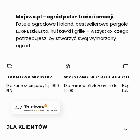
Majowo.pl – ogród pełen treści i emocji.
Fotele ogrodowe Holand, bestsellerowe pergole
Luxe Esti&Esta, huśtawki i grille – wszystko, czego
potrzebujesz, by stworzyć swój wymarzony
ogród.
DARMOWA WYSYŁKA
WYSYŁAMY W CIĄGU 48H
OFERTA
Dla zamówień powyżej 1999
Dla zamówień złożonych do
Bogata of
PLN
12:00
tak jak lu
4.7
Na podstawie
1480
opinii
z całego okresu
Linki w stopce
DLA KLIENTÓW