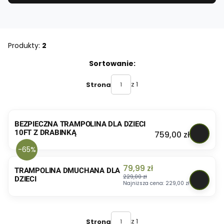
Produkty:
2
Lista produktów
Sortowanie:
z 1
Strona
BEZPIECZNA TRAMPOLINA DLA DZIECI
10FT Z DRABINKĄ
Cena
759,00 zł
-65%
Cena promocyjna
79,99 zł
TRAMPOLINA DMUCHANA DLA
229,00 zł
DZIECI
Najniższa cena:
229,00 zł
z 1
Strona