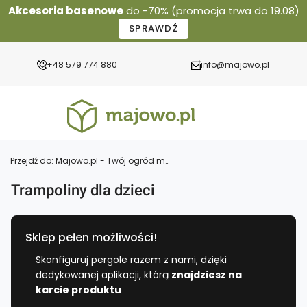
Akcesoria basenowe
do -70% (promocja trwa do 19.08)
SPRAWDŹ
+48 579 774 880
info@majowo.pl
Przejdź do:
Majowo.pl - Twój ogród marzeń - meble, pergole ogrodowe, szklarnie poliwęglanowe
Trampoliny dla dzieci
Sklep pełen możliwości!
Skonfiguruj pergole razem z nami, dzięki
dedykowanej aplikacji, którą
znajdziesz na
karcie produktu