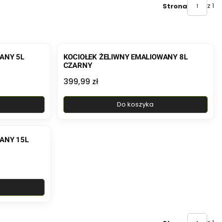
z 1
Strona
ANY 5L
KOCIOŁEK ŻELIWNY EMALIOWANY 8L
CZARNY
Cena
399,99 zł
Do koszyka
ANY 15L