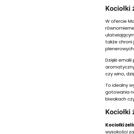
Kociołki 
W ofercie M
równomierne
ułatwiającym
także chron
plenerowych
Dzięki emali
aromatycznyc
czy wino, dz
To idealny w
gotowania na
biwakach czy
Kociołki
Kociołki żel
wysokości za