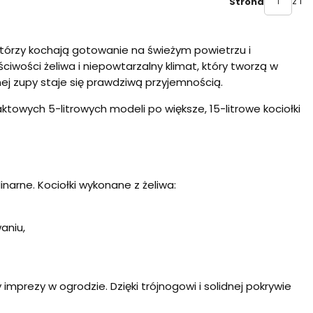
z 1
Strona
tórzy kochają gotowanie na świeżym powietrzu i
ciwości żeliwa i niepowtarzalny klimat, który tworzą w
ej zupy staje się prawdziwą przyjemnością.
towych 5-litrowych modeli po większe, 15-litrowe kociołki
inarne. Kociołki wykonane z żeliwa:
aniu,
imprezy w ogrodzie. Dzięki trójnogowi i solidnej pokrywie