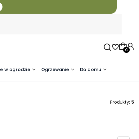
Produkty
e w ogrodzie
Ogrzewanie
Do domu
Produkty:
5