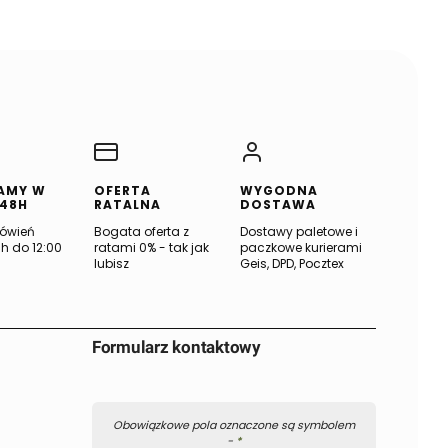
AMY W
OFERTA
WYGODNA
 48H
RATALNA
DOSTAWA
ówień
Bogata oferta z
Dostawy paletowe i
h do 12:00
ratami 0% - tak jak
paczkowe kurierami
lubisz
Geis, DPD, Pocztex
Formularz kontaktowy
Obowiązkowe pola oznaczone są symbolem
-
*