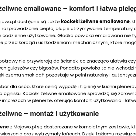
żeliwne emaliowane – komfort i łatwa pielę
ajowo.pl dostępne są także
kociołki żeliwne emaliowane
, 
 rozprowadzanie ciepła, długie utrzymywanie temperatury
 codzienne użytkowanie. Gładka powłoka emaliowana nie tyl
i je przed korozją i uszkodzeniami mechanicznymi, które 
.
i potrawy nie przywierają do ścianek, co znacząco ułatwia c
h gulaszów czy bigosów. Ponadto powłoka ta nie wchodzi w
ięki czemu smak dań pozostaje w pełni naturalny i autentycz
ybór dla osób, które cenią wygodę i higienę w kuchni plener
 ognisku. Kociołki żeliwne emaliowane sprawdzą się zarówno
 imprezach w plenerze, oferując komfort użytkowania i łatw
 żeliwne – montaż i użytkowanie
iwne
z Majowo.pl są dostarczane w kompletnym zestawie, któr
wieszenia oraz wytrzymały łańcuch. Dzięki takiemu rozwiąza