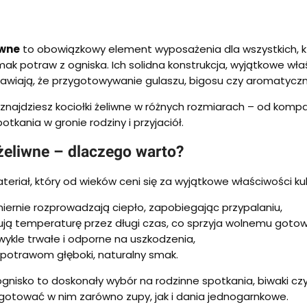
iwne
to obowiązkowy element wyposażenia dla wszystkich, k
ak potraw z ogniska. Ich solidna konstrukcja, wyjątkowe właś
rawiają, że przygotowywanie gulaszu, bigosu czy aromatyczn
znajdziesz kociołki żeliwne w różnych rozmiarach – od kompak
otkania w gronie rodziny i przyjaciół.
 żeliwne – dlaczego warto?
eriał, który od wieków ceni się za wyjątkowe właściwości kul
ernie rozprowadzają ciepło, zapobiegając przypalaniu,
ją temperaturę przez długi czas, co sprzyja wolnemu gotow
wykle trwałe i odporne na uszkodzenia,
potrawom głęboki, naturalny smak.
ognisko to doskonały wybór na rodzinne spotkania, biwaki czy 
otować w nim zarówno zupy, jak i dania jednogarnkowe.