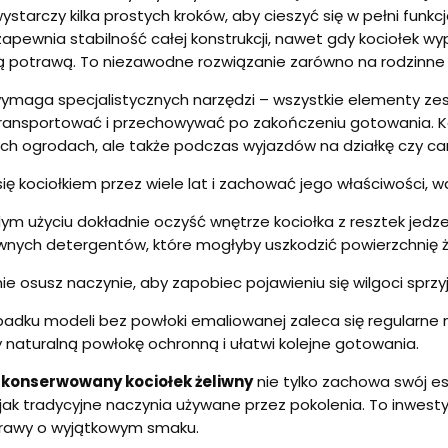
starczy kilka prostych kroków, aby cieszyć się w pełni funk
apewnia stabilność całej konstrukcji, nawet gdy kociołek wy
potrawą. To niezawodne rozwiązanie zarówno na rodzinne spot
ymaga specjalistycznych narzędzi – wszystkie elementy zest
transportować i przechowywać po zakończeniu gotowania. Koci
h ogrodach, ale także podczas wyjazdów na działkę czy ca
ię kociołkiem przez wiele lat i zachować jego właściwości, wa
ym użyciu dokładnie oczyść wnętrze kociołka z resztek jedzeni
nych detergentów, które mogłyby uszkodzić powierzchnię ż
ie osusz naczynie, aby zapobiec pojawieniu się wilgoci sprzyja
adku modeli bez powłoki emaliowanej zaleca się regularne n
 naturalną powłokę ochronną i ułatwi kolejne gotowania.
konserwowany kociołek żeliwny
nie tylko zachowa swój es
 jak tradycyjne naczynia używane przez pokolenia. To inwest
trawy o wyjątkowym smaku.