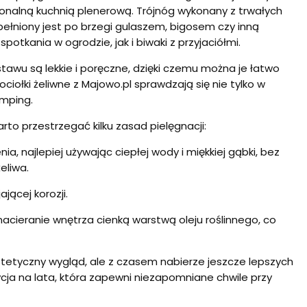
cjonalną kuchnią plenerową. Trójnóg wykonany z trwałych
pełniony jest po brzegi gulaszem, bigosem czy inną
kania w ogrodzie, jak i biwaki z przyjaciółmi.
awu są lekkie i poręczne, dzięki czemu można je łatwo
ołki żeliwne z Majowo.pl sprawdzają się nie tylko w
mping.
rto przestrzegać kilku zasad pielęgnacji:
a, najlepiej używając ciepłej wody i miękkiej gąbki, bez
eliwa.
jącej korozji.
acieranie wnętrza cienką warstwą oleju roślinnego, co
tetyczny wygląd, ale z czasem nabierze jeszcze lepszych
ycja na lata, która zapewni niezapomniane chwile przy