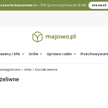
kcesoria basenowe
do -70% (promocja trwa do 19.08)
SPRAWDŹ
aseny i SPA
Grille
Uprawa roślin
Przechowywani
 poliwęglanowe
Grille
Kociołki żeliwne
 żeliwne
duktów