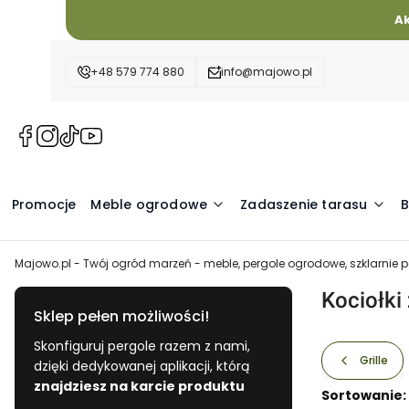
A
+48 579 774 880
info@majowo.pl
(Otwiera
(Otwiera
(Otwiera
(Otwiera
się
się
się
się
w
w
w
w
nowej
nowej
nowej
nowej
Promocje
Meble ogrodowe
Zadaszenie tarasu
B
karcie)
karcie)
karcie)
karcie)
Majowo.pl - Twój ogród marzeń - meble, pergole ogrodowe, szklarnie
Kociołki
Sklep pełen możliwości!
Skonfiguruj pergole razem z nami,
Grille
dzięki dedykowanej aplikacji, którą
znajdziesz na karcie produktu
Lista pro
Sortowanie: