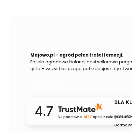
Majowo.pl – ogród pełen treści i emocji.
Fotele ogrodowe Holand, bestsellerowe pergole
grille – wszystko, czego potrzebujesz, by stw
(Otwiera
(Otwiera
(Otwiera
(Otwiera
(Otwiera
się
się
się
się
się
w
w
w
w
w
nowej
nowej
nowej
nowej
nowej
Linki w
DLA K
4.7
karcie)
karcie)
karcie)
karcie)
karcie)
Konsulta
Na podstawie
1477
opinii
z całego okresu
Darmowy