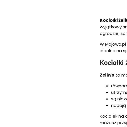
Kociołki żel
wyjątkowy sm
ogrodzie, sp
W Majowo.pl 
idealne na sp
Kociołki
Żeliwo
to mat
równomi
utrzymu
są niez
nadają 
Kociołek na 
możesz przyg