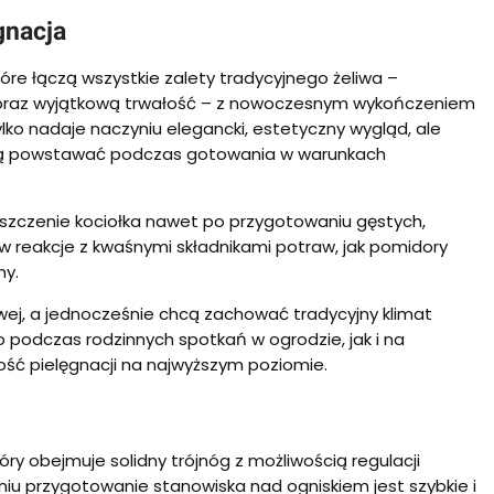
gnacja
które łączą wszystkie zalety tradycyjnego żeliwa –
 oraz wyjątkową trwałość – z nowoczesnym wykończeniem
ko nadaje naczyniu elegancki, estetyczny wygląd, ale
mogą powstawać podczas gotowania w warunkach
zyszczenie kociołka nawet po przygotowaniu gęstych,
 reakcje z kwaśnymi składnikami potraw, jak pomidory
ny.
owej, a jednocześnie chcą zachować tradycyjny klimat
 podczas rodzinnych spotkań w ogrodzie, jak i na
ość pielęgnacji na najwyższym poziomie.
y obejmuje solidny trójnóg z możliwością regulacji
niu przygotowanie stanowiska nad ogniskiem jest szybkie i