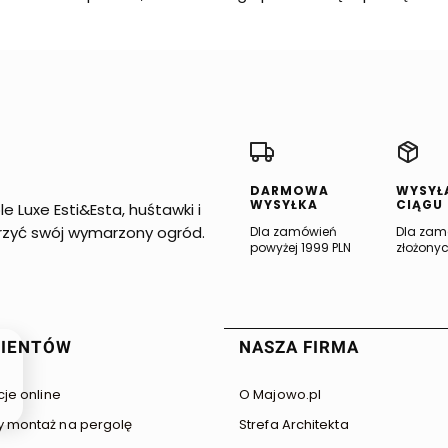
DARMOWA
WYSYŁ
WYSYŁKA
CIĄGU
 Luxe Esti&Esta, huśtawki i
orzyć swój wymarzony ogród.
Dla zamówień
Dla zam
powyżej 1999 PLN
złożonyc
 stopce
LIENTÓW
NASZA FIRMA
cje online
O Majowo.pl
 montaż na pergolę
Strefa Architekta