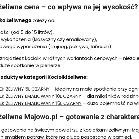
 żeliwne cena – co wpływa na jej wysokość?
ka żeliwnego
zależy od:
ści (od 5 do 15 litrów),
 wykończenia (klasyczny czy emaliowany),
owego wyposażenia (trójnóg, pokrywa, łańcuch).
znajdziesz kociołki w różnych wariantach cenowych – niezale
 duże spotkanie w plenerze.
odukty w kategorii Kociołki żeliwne:
EK ŻELIWNY 5L CZARNY
– idealny na małe spotkania przy ogni
EK ŻELIWNY EMALIOWANY 10L CZARNY
– dla miłośników rodzin
EK ŻELIWNY EMALIOWANY 15L CZARNY
– duża pojemność na wi
 żeliwne Majowo.pl – gotowanie z charakte
 gotowania na świeżym powietrzu z kociołkami żeliwnymi Maj
ich smakiem potraw, które na długo pozostaną w pamięci.