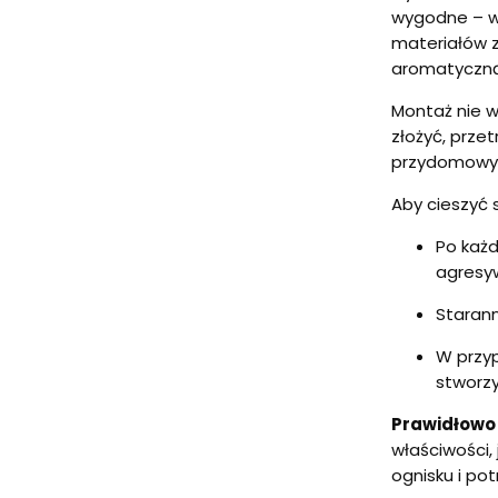
wygodne – wy
materiałów z
aromatyczną 
Montaż nie w
złożyć, prze
przydomowyc
Aby cieszyć s
Po każd
agresyw
Starann
W przyp
stworzy
Prawidłowo 
właściwości,
ognisku i po