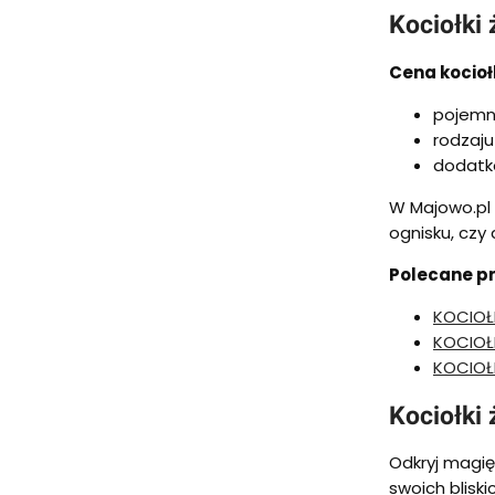
Kociołki
Cena kocioł
pojemno
rodzaju
dodatk
W Majowo.pl 
ognisku, czy
Polecane pr
KOCIOŁ
KOCIOŁ
KOCIOŁ
Kociołki
Odkryj magię
swoich blisk