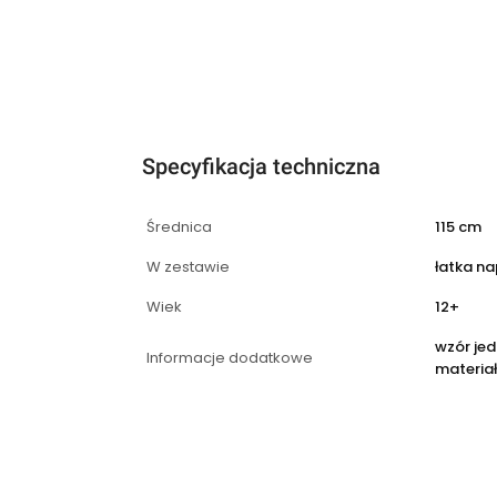
Specyfikacja techniczna
Średnica
115 cm
W zestawie
łatka n
Wiek
12+
wzór jed
Informacje dodatkowe
materia