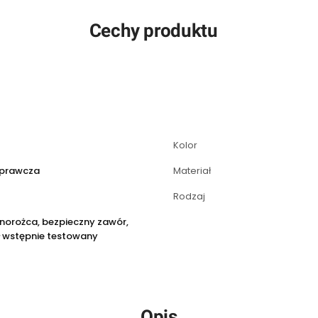
Cechy produktu
Kolor
aprawcza
Materiał
Rodzaj
norożca, bezpieczny zawór,
ł wstępnie testowany
Opis