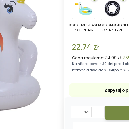
KOŁO
KOŁO
DMUCHANE
DMUCH
PTAK
OPONA
KOŁO DMUCHANE
KOŁO DMUCHANE
PTAK BIRD RING
OPONA TYRE
BIRD
TYRE
55 CM
SWIM TUBE 115
RING
SWIM
CM
55
TUBE
22,74 zł
CM
115
CM
Cena regularna:
34,99 zł
-35
Najniższa cena z 30 dni przed ob
Promocja trwa do 31 sierpnia 20
Zapytaj o 
szt.