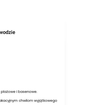
 wodzie
a plażowe i basenowe.
 wakacyjnym chwilom wyjątkowego