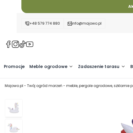
A
+48 579 774 880
info@majowo.pl
(Otwiera
(Otwiera
(Otwiera
(Otwiera
się
się
się
się
w
w
w
w
nowej
nowej
nowej
nowej
Promocje
Meble ogrodowe
Zadaszenie tarasu
B
karcie)
karcie)
karcie)
karcie)
Majowo.pl - Twój ogród marzeń - meble, pergole ogrodowe, szklarnie