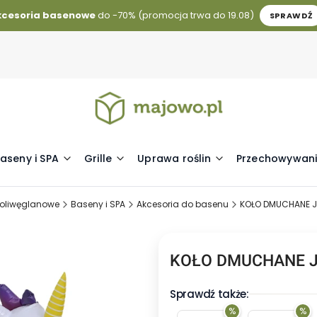
kcesoria basenowe
do -70% (promocja trwa do 19.08)
SPRAWDŹ
aseny i SPA
Grille
Uprawa roślin
Przechowywani
 poliwęglanowe
Baseny i SPA
Akcesoria do basenu
KOŁO DMUCHANE J
KOŁO DMUCHANE J
Sprawdź także:
%
%