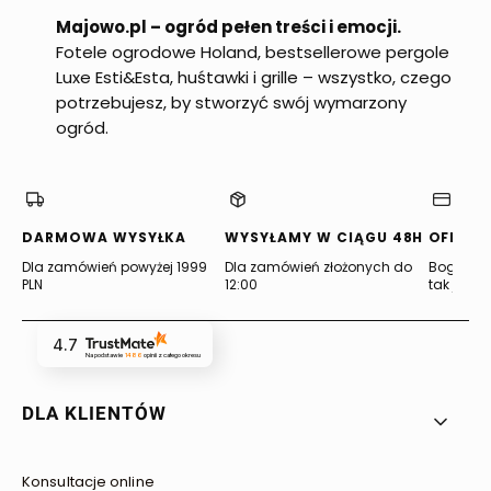
Majowo.pl – ogród pełen treści i emocji.
Fotele ogrodowe Holand, bestsellerowe pergole
Luxe Esti&Esta, huśtawki i grille – wszystko, czego
potrzebujesz, by stworzyć swój wymarzony
ogród.
DARMOWA WYSYŁKA
WYSYŁAMY W CIĄGU 48H
OFERTA
Dla zamówień powyżej 1999
Dla zamówień złożonych do
Bogata of
PLN
12:00
tak jak lu
4.7
Na podstawie
1486
opinii
z całego okresu
Linki w stopce
DLA KLIENTÓW
Konsultacje online