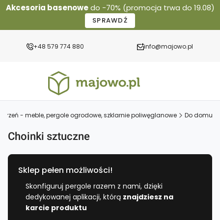
Akcesoria basenowe
do -70% (promocja trwa do 19.08)
SPRAWDŹ
+48 579 774 880
info@majowo.pl
arzeń - meble, pergole ogrodowe, szklarnie poliwęglanowe
Do domu
Choinki sztuczne
Sklep pełen możliwości!
Skonfiguruj pergole razem z nami, dzięki
dedykowanej aplikacji, którą
znajdziesz na
karcie produktu