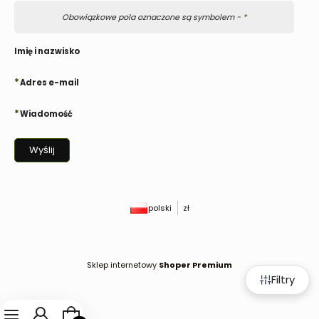
Obowiązkowe pola oznaczone są symbolem -
*
Imię i nazwisko
*
Adres e-mail
*
Wiadomość
Wyślij
polski
zł
Sklep internetowy
Shoper Premium
Filtry
Produkty w koszyku: 0. Zobacz szczegóły