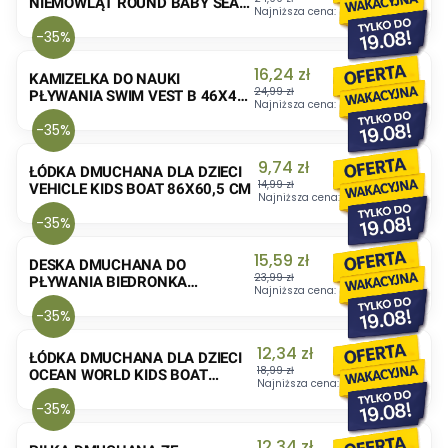
NIEMOWLĄT ROUND BABY SEAT
Najniższa cena:
24,99 zł
69 CM
-35%
Cena promocyjna
16,24 zł
KAMIZELKA DO NAUKI
24,99 zł
PŁYWANIA SWIM VEST B 46X42
Najniższa cena:
24,99 zł
CM
-35%
Cena promocyjna
9,74 zł
ŁÓDKA DMUCHANA DLA DZIECI
14,99 zł
VEHICLE KIDS BOAT 86X60,5 CM
Najniższa cena:
14,99 zł
-35%
Cena promocyjna
15,59 zł
DESKA DMUCHANA DO
23,99 zł
PŁYWANIA BIEDRONKA
Najniższa cena:
23,99 zł
LADYBUG KICKBOARD 95X80
-35%
CM
Cena promocyjna
12,34 zł
ŁÓDKA DMUCHANA DLA DZIECI
18,99 zł
OCEAN WORLD KIDS BOAT
Najniższa cena:
18,99 zł
112X70 CM
-35%
Cena promocyjna
12,34 zł