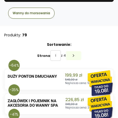
Wanny do morsowania
Produkty:
79
Lista produktów
Sortowanie:
z 4
Strona
Następne produkty
-64%
Cena promocyjna
199,99 zł
DUŻY PONTON DMUCHANY
549,00 zł
Najniższa cena:
549,00 zł
-35%
Cena promocyjna
226,85 zł
ZAGŁÓWEK I POJEMNIK NA
349,00 zł
AKCESORIA DO WANNY SPA
Najniższa cena:
349,00 zł
-41%