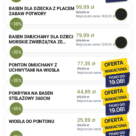
Cena promocyjna
99,99 zł
BASEN DLA DZIECKA Z PLACEM
169,00 zł
ZABAW POTWORY
Najniższa cena:
169,00 zł
-38%
Cena promocyjna
79,99 zł
BASEN DMUCHANY DLA DZIECI
129,00 zł
MORSKIE ZWIERZĄTKA ZE
Najniższa cena:
129,00 zł
ZJEŻDŻALNIĄ
-35%
Cena promocyjna
77,35 zł
PONTON DMUCHANY Z
119,00 zł
UCHWYTAMI NA WIOSŁA
Najniższa cena:
119,00 zł
-35%
Cena promocyjna
44,85 zł
POKRYWA NA BASEN
69,00 zł
STELAŻOWY 360CM
Najniższa cena:
69,00 zł
-35%
Cena promocyjna
25,99 zł
WIOSŁA DO PONTONU
39,99 zł
Najniższa cena:
39,99 zł