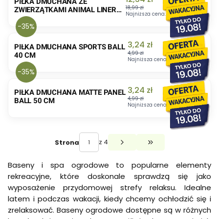
PIŁKA DMUCHANA ZE
18,99 zł
ZWIERZĄTKAMI ANIMAL LINER
Najniższa cena:
18,99 zł
BALL 50 CM
-35%
Cena promocyjna
3,24 zł
PIŁKA DMUCHANA SPORTS BALL
4,99 zł
40 CM
Najniższa cena:
4,99 zł
-35%
Cena promocyjna
3,24 zł
PIŁKA DMUCHANA MATTE PANEL
4,99 zł
BALL 50 CM
Najniższa cena:
4,99 zł
z 4
Strona
Przejdź do ostatniej 
Baseny i spa ogrodowe to popularne elementy
rekreacyjne, które doskonale sprawdzą się jako
wyposażenie przydomowej strefy relaksu. Idealne
latem i podczas wakacji, kiedy chcemy ochłodzić się i
zrelaksować. Baseny ogrodowe dostępne są w różnych