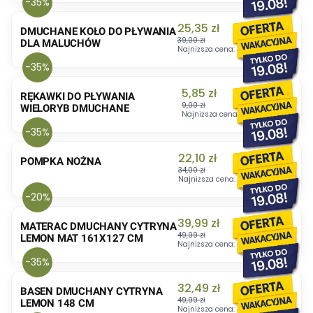
-35%
Cena promocyjna
25,35 zł
DMUCHANE KOŁO DO PŁYWANIA
39,00 zł
DLA MALUCHÓW
Najniższa cena:
39,00 zł
-35%
Cena promocyjna
5,85 zł
RĘKAWKI DO PŁYWANIA
9,00 zł
WIELORYB DMUCHANE
Najniższa cena:
9,00 zł
-35%
Cena promocyjna
22,10 zł
POMPKA NOŻNA
34,00 zł
Najniższa cena:
34,00 zł
-20%
Cena promocyjna
39,99 zł
MATERAC DMUCHANY CYTRYNA
49,99 zł
LEMON MAT 161X127 CM
Najniższa cena:
49,99 zł
-35%
Cena promocyjna
32,49 zł
BASEN DMUCHANY CYTRYNA
49,99 zł
LEMON 148 CM
Najniższa cena:
49,99 zł