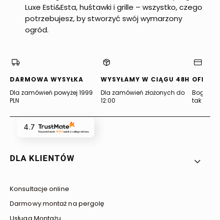
Luxe Esti&Esta, huśtawki i grille – wszystko, czego
potrzebujesz, by stworzyć swój wymarzony
ogród.
DARMOWA WYSYŁKA
WYSYŁAMY W CIĄGU 48H
OFERTA
Dla zamówień powyżej 1999
Dla zamówień złożonych do
Bogata of
PLN
12:00
tak jak lu
4.7
Na podstawie
1485
opinii
z całego okresu
Linki w stopce
DLA KLIENTÓW
Konsultacje online
Darmowy montaż na pergolę
Usługa Montażu