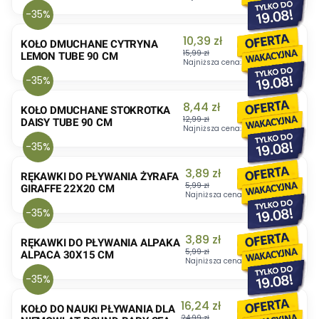
-35%
Cena promocyjna
10,39 zł
KOŁO DMUCHANE CYTRYNA
15,99 zł
LEMON TUBE 90 CM
Najniższa cena:
15,99 zł
-35%
Cena promocyjna
8,44 zł
KOŁO DMUCHANE STOKROTKA
12,99 zł
DAISY TUBE 90 CM
Najniższa cena:
12,99 zł
-35%
Cena promocyjna
3,89 zł
RĘKAWKI DO PŁYWANIA ŻYRAFA
5,99 zł
GIRAFFE 22X20 CM
Najniższa cena:
5,99 zł
-35%
Cena promocyjna
3,89 zł
RĘKAWKI DO PŁYWANIA ALPAKA
5,99 zł
ALPACA 30X15 CM
Najniższa cena:
5,99 zł
-35%
Cena promocyjna
16,24 zł
KOŁO DO NAUKI PŁYWANIA DLA
24,99 zł