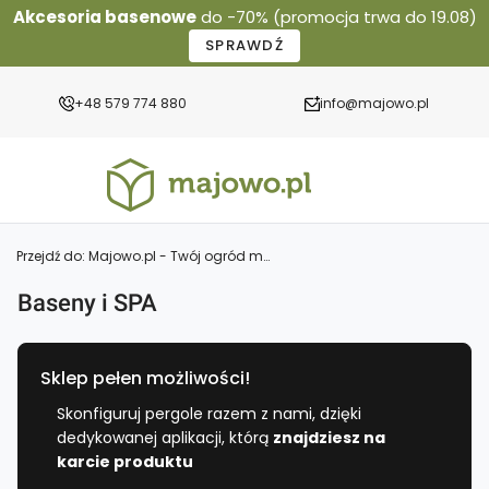
Akcesoria basenowe
do -70% (promocja trwa do 19.08)
SPRAWDŹ
+48 579 774 880
info@majowo.pl
Przejdź do:
Majowo.pl - Twój ogród marzeń - meble, pergole ogrodowe, szklarnie poliwęglanowe
Baseny i SPA
Sklep pełen możliwości!
Skonfiguruj pergole razem z nami, dzięki
dedykowanej aplikacji, którą
znajdziesz na
karcie produktu